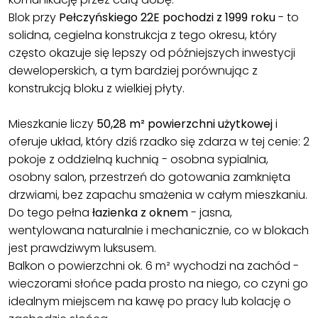
Blok przy
Pełczyńskiego 22E pochodzi z 1999 roku
- to
solidna, cegielna konstrukcja z tego okresu, który
często okazuje się lepszy od późniejszych inwestycji
deweloperskich, a tym bardziej porównując z
konstrukcją bloku z wielkiej płyty.
Mieszkanie liczy
50,28 m² powierzchni użytkowej
i
oferuje układ, który dziś rzadko się zdarza w tej cenie: 2
pokoje z oddzielną kuchnią - osobna sypialnia,
osobny salon, przestrzeń do gotowania zamknięta
drzwiami, bez zapachu smażenia w całym mieszkaniu.
Do tego pełna
łazienka z oknem
- jasna,
wentylowana naturalnie i mechanicznie, co w blokach
jest prawdziwym luksusem.
Balkon o powierzchni ok. 6 m² wychodzi na zachód -
wieczorami słońce pada prosto na niego, co czyni go
idealnym miejscem na kawę po pracy lub kolację o