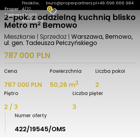
Flisaków,
biuro@properpartners.pl
+48 696 666 984
0
Proper
4/27
Partners
03-043
2-pok. z oddzielną kuchnią blisko
Warszawa
2
Metro m
Bemowo
Mieszkanie | Sprzedaż |
Warszawa, Bemowo,
ul. gen. Tadeusza Pełczyńskiego
787 000 PLN
Cena
Powierzchnia
Liczba pokoi
2
787 000 PLN
50,28 m
2
Piętro
Liczba pięter
2 / 3
3
Numer oferty
422/19545/OMS