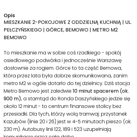
Opis
MIESZKANIE 2-POKOJOWE Z ODDZIELNĄ KUCHNIĄ | UL.
PEŁCZYŃSKIEGO | GÓRCE, BEMOWO | METRO M2
BEMOWO
To mieszkanie ma w sobie coś rzadkiego - spokój
osiedlowego podwórka i jednocześnie Warszawę
dosłownie za rogiem. Górce to ta część Bemowa,
która przez lata była dobrze skomunikowana, zanim
metro M2 w ogóle dotarło do tej dzielnicy. Dziś stacja
Metro Bemowo jest zaledwie
10 minut spacerem (ok.
900 m)
, a stamtąd do Ronda Daszyńskiego jedzie się
około 12 minut - to centrum finansowe stolicy bez
przesiadki. Dla tych, którzy wolą tramwaj: przystanek
Kazubów (linie 20 i 26) jest w 4-5 minutach pieszo (ok.
230 m). Autobusy linii 122, 189 i 523 uzupełniają
komunikację przez całą dobę.