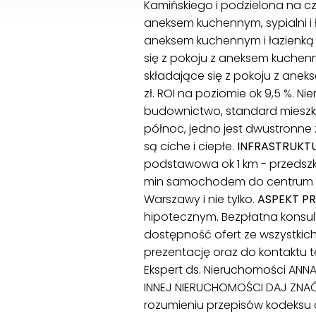
Kamińskiego i podzielona na czt
aneksem kuchennym, sypialni i ł
aneksem kuchennym i łazienką o
się z pokoju z aneksem kuchenny
składające się z pokoju z aneks
zł. ROI na poziomie ok 9,5 %. N
budownictwo, standard mieszka
północ, jedno jest dwustronne
są ciche i ciepłe.
INFRASTRUKTU
podstawowa ok 1 km - przedszko
min samochodem do centrum Wa
Warszawy i nie tylko.
ASPEKT P
hipotecznym. Bezpłatna konsul
dostępność ofert ze wszystki
prezentację oraz do kontaktu t
Ekspert ds. Nieruchomości ANNA
INNEJ NIERUCHOMOŚCI DAJ ZNAĆ,
rozumieniu przepisów kodeksu 