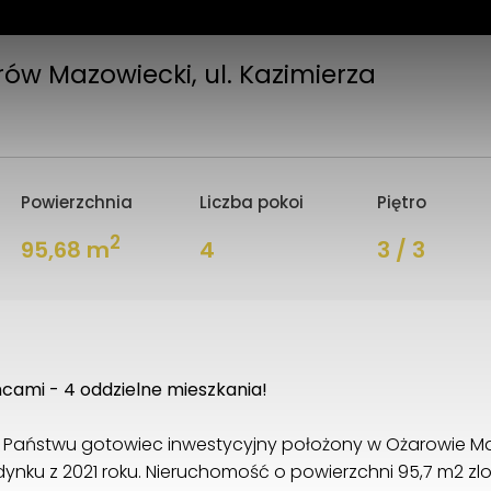
ów Mazowiecki, ul. Kazimierza
Powierzchnia
Liczba pokoi
Piętro
2
95,68 m
4
3 / 3
cami - 4 oddzielne mieszkania!
Państwu gotowiec inwestycyjny położony w Ożarowie Ma
dynku z 2021 roku. Nieruchomość o powierzchni 95,7 m2 zlok