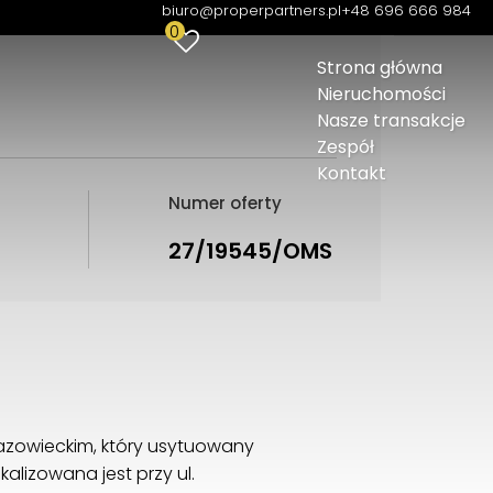
biuro@properpartners.pl
+48 696 666 984
0
Strona główna
Nieruchomości
Nasze transakcje
Zespół
Kontakt
Numer oferty
27/19545/OMS
zowieckim, który usytuowany
alizowana jest przy ul.