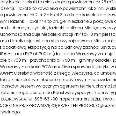
ery lokale: - lokal 1 to mieszkanie o powierzchni ok 28 m2 
azienki. - lokal 2 to kawalerka o powierzchni ok 21 m2 w sk
 powierzchni ok 21 m2 - lokal 3 to druga kawalerka o pow
m i łazienki - lokal nr 4 to drugie mieszkanie 2 pokojowe
em kuchennym, sypialni, łazienki i balkonu. Miesięczny pr
ieruchomość znajduje niedaleko stacji PKP (ok 10 min pies
nia i lokalizację jest ono stale wynajmowane. Mieszkania
 z dodatkową ekspozycją na południowy zachód. Usytuow
RA:
- stacja PKP ok 700 m (dojazd do Warszawy zajmuje o
le ok 700 m - przychodnia ok 750 m - gminny ośrodek spor
rszawy - bliskość POW umożliwia sprawną logistykę w 
RAWNY:
Odrębna własność z Księgą Wieczystą, co umożliw
tacja z niezależnym ekspertem kredytowym - sprawdzenie
ch banków. Jestem wyłącznym agentem tej nieruchomości
elefonicznego. Jestem do Państwa dyspozycji 7 dni w tyg
 DĄBROWSKA Tel: 698 163 790 Proper Partners JEŻELI TWÓJ 
 CHĘTNIE PRZEPROWADZĘ CIĘ PRZEZ TEN PROCES. Ogłoszenie
cywilnego.