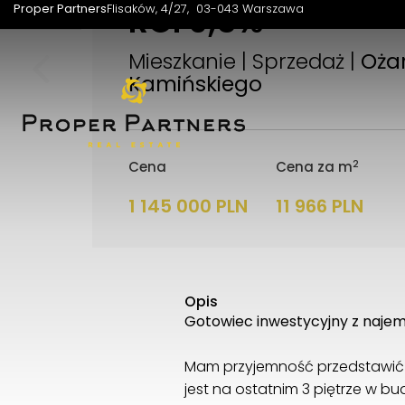
ROI 9,5%
Proper Partners
Flisaków, 4/27
03-043 Warszawa
Mieszkanie | Sprzedaż |
Ożar
Kamińskiego
2
Cena
Cena za m
1 145 000 PLN
11 966 PLN
Opis
Gotowiec inwestycyjny z najem
Mam przyjemność przedstawić 
jest na ostatnim 3 piętrze w bu