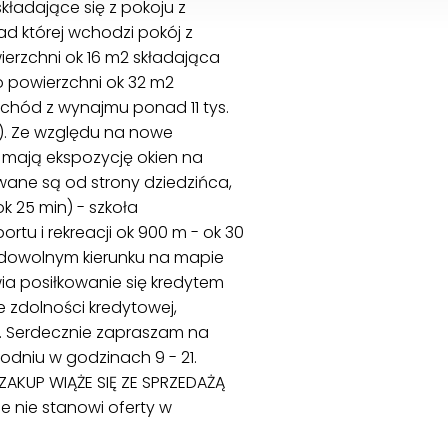
składające się z pokoju z
ład której wchodzi pokój z
ierzchni ok 16 m2 składająca
 o powierzchni ok 32 m2
zychód z wynajmu ponad 11 tys.
zo). Ze względu na nowe
 mają ekspozycję okien na
ane są od strony dziedzińca,
k 25 min) - szkoła
tu i rekreacji ok 900 m - ok 30
dowolnym kierunku na mapie
ia posiłkowanie się kredytem
 zdolności kredytowej,
. Serdecznie zapraszam na
odniu w godzinach 9 - 21.
ZAKUP WIĄŻE SIĘ ZE SPRZEDAŻĄ
 nie stanowi oferty w