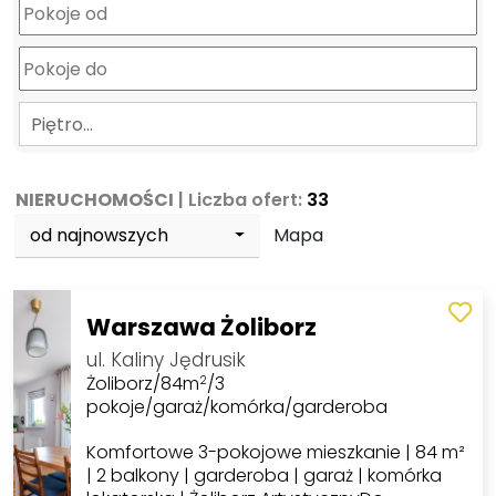
Piętro…
NIERUCHOMOŚCI
| Liczba ofert:
33
od najnowszych
Mapa
Warszawa Żoliborz
ul. Kaliny Jędrusik
Żoliborz/84m
/3
2
pokoje/garaż/komórka/garderoba
Komfortowe 3-pokojowe mieszkanie | 84 m²
| 2 balkony | garderoba | garaż | komórka