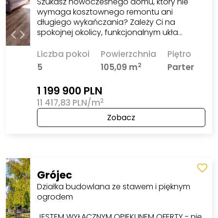
Szukasz nowoczesnego domu, który nie
wymaga kosztownego remontu ani
długiego wykańczania? Zależy Ci na
spokojnej okolicy, funkcjonalnym ukła…
Liczba pokoi
Powierzchnia
Piętro
2
5
105,09 m
Parter
1 199 900 PLN
2
11 417,83 PLN/m
Zobacz
Grójec
Działka budowlana ze stawem i pięknym
ogrodem
JESTEM WYŁĄCZNYM OPIEKUNEM OFERTY - nie