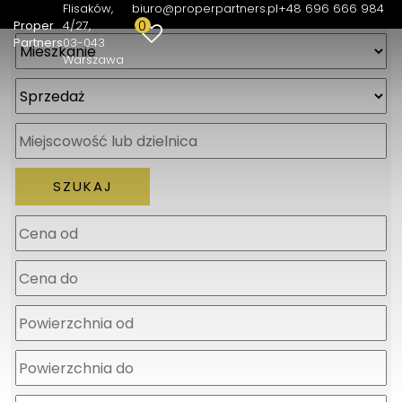
Flisaków,
biuro@properpartners.pl
+48 696 666 984
0
Proper
4/27
Partners
03-043
Warszawa