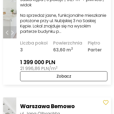
widok
Na sprzedaż jasne, funkcjonalne mieszkanie
położone przy ul. Nubijskiej 3 na Saskiej
Kępie. Lokal znajduje się na wysokim
parterze budynku p…
Liczba pokoi
Powierzchnia
Piętro
2
3
63,60 m
Parter
1 399 000 PLN
2
21 996,86 PLN/m
Zobacz
Warszawa Bemowo
ul. Jana Olbrachta