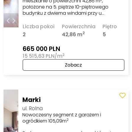
mieszkanie o powierzchni 42,86 m²,
położone na 5. piętrze 10-piętrowego
budynku z dwiema windami przy u…
Liczba pokoi
Powierzchnia
Piętro
2
2
42,86 m
5
665 000 PLN
2
15 515,63 PLN/m
Zobacz
Marki
ul. Rolna
Nowoczesny segment z garażem i
ogródkiem 105,09m
2