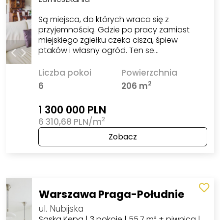
Są miejsca, do których wraca się z
przyjemnością. Gdzie po pracy zamiast
miejskiego zgiełku czeka cisza, śpiew
ptaków i własny ogród. Ten se…
Liczba pokoi
Powierzchnia
2
6
206 m
1 300 000 PLN
2
6 310,68 PLN/m
Zobacz
Warszawa Praga-Południe
ul. Nubijska
Saska Kępa | 3 pokoje | 55,7 m² + piwnica |