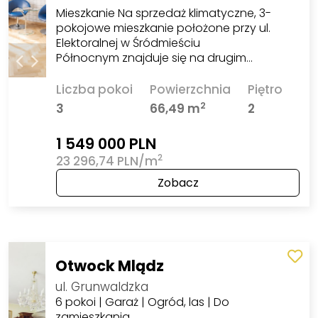
Mieszkanie Na sprzedaż klimatyczne, 3-
pokojowe mieszkanie położone przy ul.
Elektoralnej w Śródmieściu
Północnym znajduje się na drugim…
Liczba pokoi
Powierzchnia
Piętro
2
3
66,49 m
2
1 549 000 PLN
2
23 296,74 PLN/m
Zobacz
Otwock Mlądz
ul. Grunwaldzka
6 pokoi | Garaż | Ogród, las | Do
zamieszkania