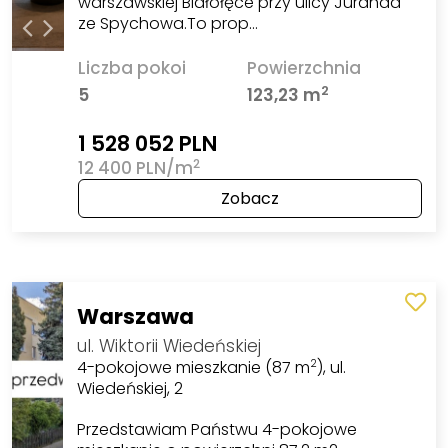
warszawskiej Białołęce przy ulicy Juranda
ze Spychowa.To prop…
Liczba pokoi
Powierzchnia
2
5
123,23 m
1 528 052 PLN
2
12 400 PLN/m
Zobacz
Warszawa
ul. Wiktorii Wiedeńskiej
4-pokojowe mieszkanie (87 m
), ul.
2
Wiedeńskiej, 2
Przedstawiam Państwu 4-pokojowe