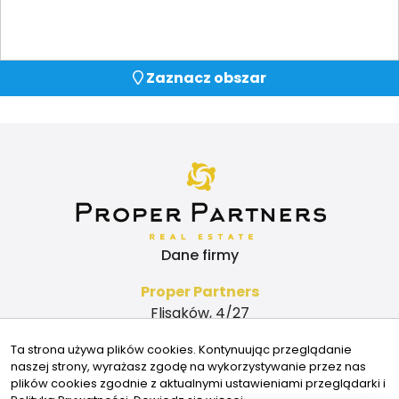
Zaznacz obszar
Dane firmy
Proper Partners
Flisaków, 4/27
03-043 Warszawa
Ta strona używa plików cookies. Kontynuując przeglądanie
Kontakt
naszej strony, wyrażasz zgodę na wykorzystywanie przez nas
plików cookies zgodnie z aktualnymi ustawieniami przeglądarki i
biuro@properpartners.pl