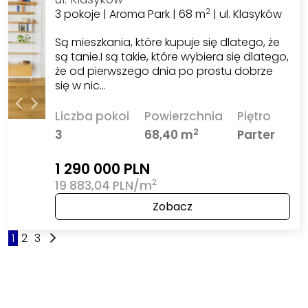
3 pokoje | Aroma Park | 68 m
| ul. Klasyków
2
Są mieszkania, które kupuje się dlatego, że
są tanie.I są takie, które wybiera się dlatego,
że od pierwszego dnia po prostu dobrze
się w nic…
Liczba pokoi
Powierzchnia
Piętro
2
3
68,40 m
Parter
1 290 000 PLN
2
19 883,04 PLN/m
Zobacz
1
2
3