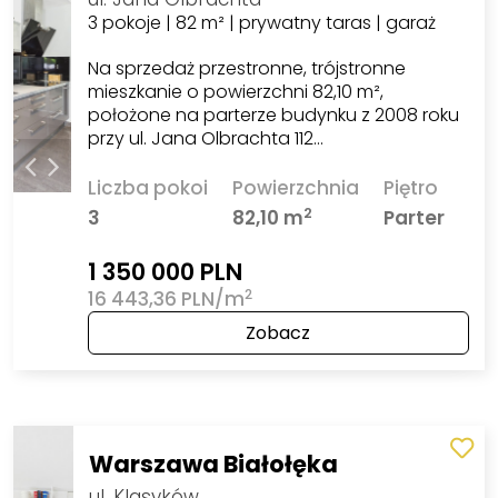
3 pokoje | 82 m² | prywatny taras | garaż
Na sprzedaż przestronne, trójstronne
mieszkanie o powierzchni 82,10 m²,
położone na parterze budynku z 2008 roku
przy ul. Jana Olbrachta 112…
Liczba pokoi
Powierzchnia
Piętro
2
3
82,10 m
Parter
1 350 000 PLN
2
16 443,36 PLN/m
Zobacz
Warszawa Białołęka
ul. Klasyków