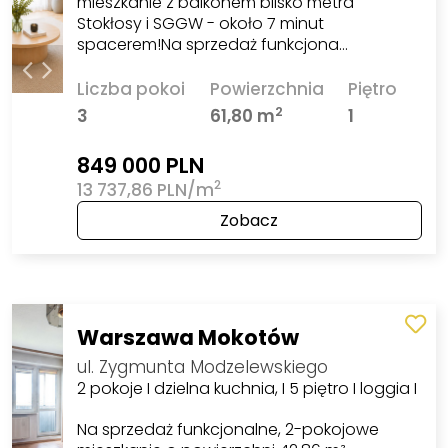
mieszkanie z balkonem blisko metra
Stokłosy i SGGW - około 7 minut
spacerem!Na sprzedaż funkcjona…
Liczba pokoi
Powierzchnia
Piętro
2
3
61,80 m
1
849 000 PLN
2
13 737,86 PLN/m
Zobacz
Warszawa Mokotów
ul. Zygmunta Modzelewskiego
2 pokoje I dzielna kuchnia, I 5 piętro I loggia I
Na sprzedaż funkcjonalne, 2-pokojowe