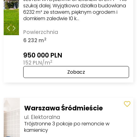
szukaj dalej. Wyjątkowa działka budowlana
6232 m² ze stawem, pięknym ogrodem i
domkiem zaledwie 10 k…
Powierzchnia
2
6 232 m
950 000 PLN
2
152 PLN/m
Zobacz
Warszawa Śródmieście
ul. Elektoralna
Trójstronne 3 pokoje po remoncie w
kamienicy