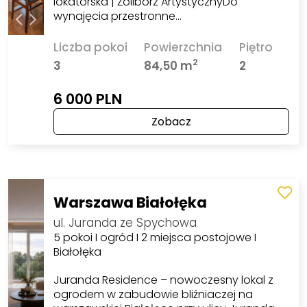
lokatorska | Żoliborz ArtystycznyDo
wynajęcia przestronne…
Liczba pokoi
Powierzchnia
Piętro
2
3
84,50 m
2
6 000 PLN
Zobacz
Warszawa Białołęka
ul. Juranda ze Spychowa
5 pokoi I ogród I 2 miejsca postojowe I
Białołęka
Juranda Residence – nowoczesny lokal z
ogrodem w zabudowie bliźniaczej na