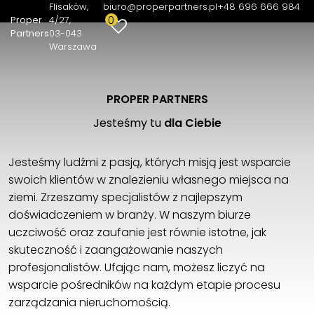
Flisaków,
biuro@properpartners.pl
+48 696 666 984
0
Proper
4/27
Partners
03-043
Warszawa
PROPER PARTNERS
Jesteśmy tu
dla Ciebie
Jesteśmy ludźmi z pasją, których misją jest wsparcie
swoich klientów w znalezieniu własnego miejsca na
ziemi. Zrzeszamy specjalistów z najlepszym
doświadczeniem w branży. W naszym biurze
uczciwość oraz zaufanie jest równie istotne, jak
skuteczność i zaangażowanie naszych
profesjonalistów. Ufając nam, możesz liczyć na
wsparcie pośredników na każdym etapie procesu
zarządzania nieruchomością.