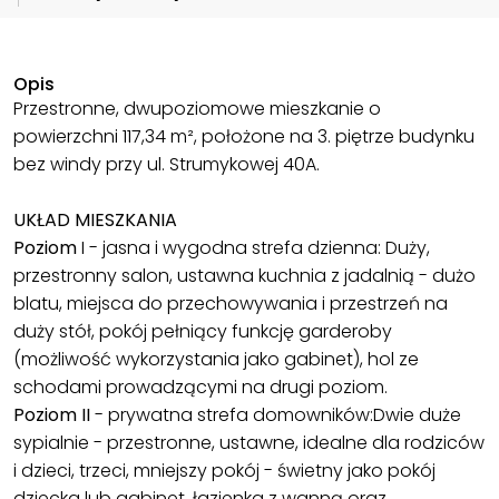
Opis
Przestronne, dwupoziomowe mieszkanie o
powierzchni 117,34 m², położone na 3. piętrze budynku
bez windy przy ul. Strumykowej 40A.
UKŁAD MIESZKANIA
Poziom
I - jasna i wygodna strefa dzienna: Duży,
przestronny salon, ustawna kuchnia z jadalnią - dużo
blatu, miejsca do przechowywania i przestrzeń na
duży stół, pokój pełniący funkcję garderoby
(możliwość wykorzystania jako gabinet), hol ze
schodami prowadzącymi na drugi poziom.
Poziom II
- prywatna strefa domowników:Dwie duże
sypialnie - przestronne, ustawne, idealne dla rodziców
i dzieci, trzeci, mniejszy pokój - świetny jako pokój
dziecka lub gabinet, łazienka z wanną oraz