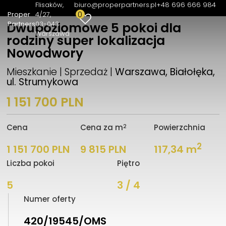
Flisaków,
biuro@properpartners.pl
+48 696 666 984
0
Proper
4/27
Partners
03-043
Dwupoziomowe 5 pokoi dla
Warszawa
rodziny super lokalizacja
Nowodwory
Mieszkanie | Sprzedaż |
Warszawa, Białołęka,
ul. Strumykowa
1 151 700 PLN
2
Cena
Cena za m
Powierzchnia
2
1 151 700 PLN
9 815 PLN
117,34 m
Liczba pokoi
Piętro
5
3 / 4
Numer oferty
420/19545/OMS