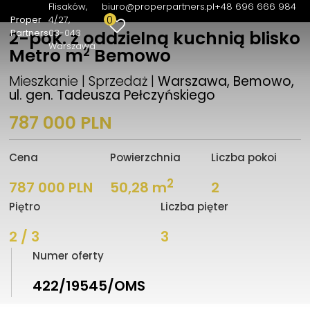
Flisaków,
biuro@properpartners.pl
+48 696 666 984
0
Proper
4/27
Partners
03-043
2-pok. z oddzielną kuchnią blisko
Warszawa
2
Metro m
Bemowo
Mieszkanie | Sprzedaż |
Warszawa, Bemowo,
ul. gen. Tadeusza Pełczyńskiego
787 000 PLN
Cena
Powierzchnia
Liczba pokoi
2
787 000 PLN
50,28 m
2
Piętro
Liczba pięter
2 / 3
3
Numer oferty
422/19545/OMS