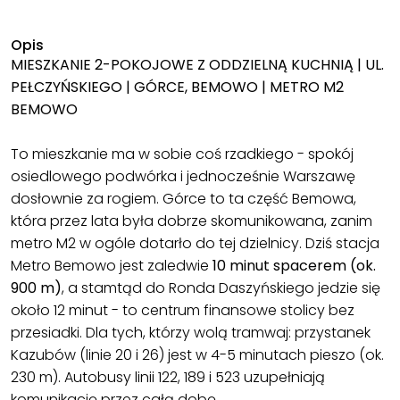
Opis
MIESZKANIE 2-POKOJOWE Z ODDZIELNĄ KUCHNIĄ | UL.
PEŁCZYŃSKIEGO | GÓRCE, BEMOWO | METRO M2
BEMOWO
To mieszkanie ma w sobie coś rzadkiego - spokój
osiedlowego podwórka i jednocześnie Warszawę
dosłownie za rogiem. Górce to ta część Bemowa,
która przez lata była dobrze skomunikowana, zanim
metro M2 w ogóle dotarło do tej dzielnicy. Dziś stacja
Metro Bemowo jest zaledwie
10 minut spacerem (ok.
900 m)
, a stamtąd do Ronda Daszyńskiego jedzie się
około 12 minut - to centrum finansowe stolicy bez
przesiadki. Dla tych, którzy wolą tramwaj: przystanek
Kazubów (linie 20 i 26) jest w 4-5 minutach pieszo (ok.
230 m). Autobusy linii 122, 189 i 523 uzupełniają
komunikację przez całą dobę.