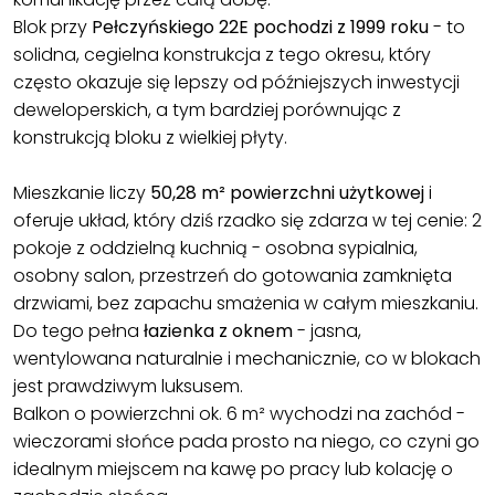
Blok przy
Pełczyńskiego 22E pochodzi z 1999 roku
- to
solidna, cegielna konstrukcja z tego okresu, który
często okazuje się lepszy od późniejszych inwestycji
deweloperskich, a tym bardziej porównując z
konstrukcją bloku z wielkiej płyty.
Mieszkanie liczy
50,28 m² powierzchni użytkowej
i
oferuje układ, który dziś rzadko się zdarza w tej cenie: 2
pokoje z oddzielną kuchnią - osobna sypialnia,
osobny salon, przestrzeń do gotowania zamknięta
drzwiami, bez zapachu smażenia w całym mieszkaniu.
Do tego pełna
łazienka z oknem
- jasna,
wentylowana naturalnie i mechanicznie, co w blokach
jest prawdziwym luksusem.
Balkon o powierzchni ok. 6 m² wychodzi na zachód -
wieczorami słońce pada prosto na niego, co czyni go
idealnym miejscem na kawę po pracy lub kolację o